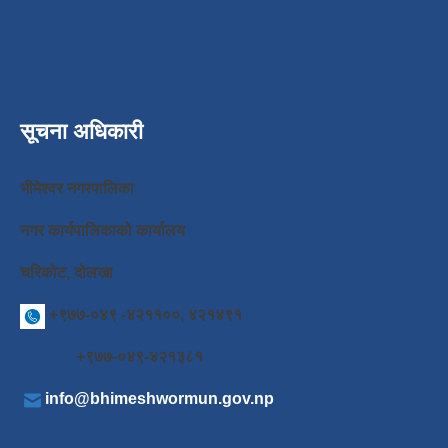
सूचना अधिकारी
भीमेश्वर नगरपालिका
नगर कार्यपालिकाको कार्यालय
चरिकोट, दोलखा
+९७७-०४९ -४२११००, ४२१४९१
+९७७-०४९-४२१३८१
info@bhimeshwormun.gov.np