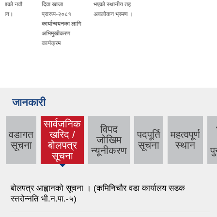
दिवा खाजा
भएको स्थानीय तह
प्रारूप-२०८१
अवलोकन भ्रमण ।
कार्यान्वयनका लागि
अभिमुखीकरण
कार्यक्रम
जानकारी
सार्वजनिक
विपद
वडागत
खरिद /
पदपूर्ति
महत्वपूर्ण
जोखिम
सूचना
बोलपत्र
सूचना
स्थान
न्यूनीकरण
पु
सूचना
बोलपत्र आह्वानको सूचना । (कमिनिचौर वडा कार्यालय सडक
स्तरोन्नति भी.न.पा.-५)