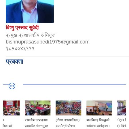
विष्णु प्रसाद सुवेदी
प्रमुख प्रशासकीय अधिकृत
bishnuprasasubedi1975@gmail.com
९८५४०४६१११
प्रबक्ता
स्थानीय उत्पादनमा
(टोखा नगरपालिका)
बालबिवाह विरुद्धको
नेतृत्व विकास तालिम
आधारित पोषणयुक्त
बालमैत्री घोषणा
सचेतना कार्यक्रम।
(४ दिने)।