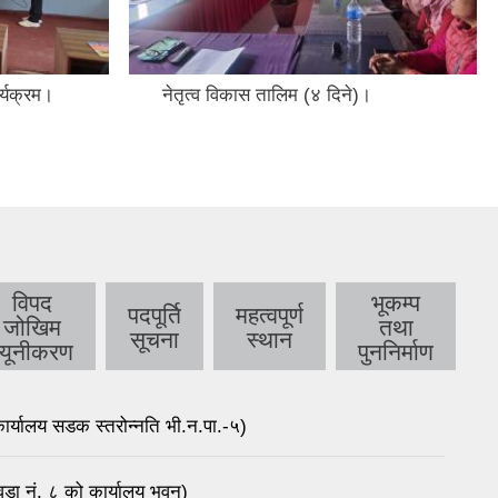
र्यक्रम।
नेतृत्व विकास तालिम (४ दिने)।
विपद
भूकम्प
पदपूर्ति
महत्वपूर्ण
जोखिम
तथा
सूचना
स्थान
न्यूनीकरण
पुननिर्माण
र्यालय सडक स्तरोन्नति भी.न.पा.-५)
डा नं. ८ को कार्यालय भवन)