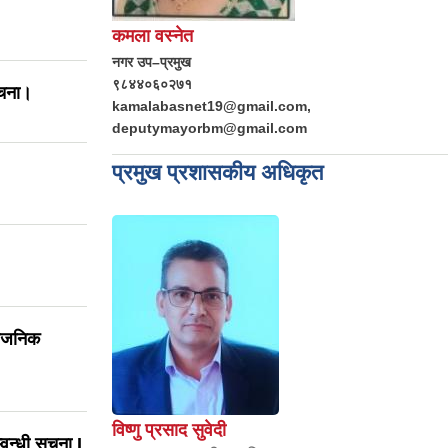
कमला वस्नेत
नगर उप–प्रमुख
९८४४०६०२७१
ूचना।
kamalabasnet19@gmail.com,
deputymayorbm@gmail.com
प्रमुख प्रशासकीय अधिकृत
्वजनिक
विष्णु प्रसाद सुवेदी
वन्धी सूचना I