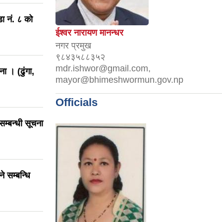
ा नं. ८ को
ईश्वर नारायण मानन्धर
नगर प्रमुख
९८४३५८८३५२
mdr.ishwor@gmail.com,
ा । (ढुंगा,
mayor@bhimeshwormun.gov.np
Officials
म्बन्धी सूचना
 सम्बन्धि