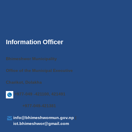
Information Officer
Bhimeshwor Municipality
Office of the Municipal Executive
Charikot, Dolakha
+977-049 -421100, 421491
+977-049-421381
info@bhimeshwormun.gov.np
|
ict.bhimeshwor@gmail.com