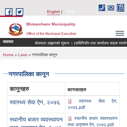
Skip to main content
English
नेपाली
Bhimeshwor Municipality
Office of the Municipal Executive
समाचार
बोलपत्र आह्वानको सूचना । (कमिनिचौर वडा कार्यालय सडक स्तरोन्न
You are here
Home
»
Laws
» नगरपालिका कानून
नगरपालिका कानून
कानूनहरु
कागजातहरु
स्वास्थ्य सेवा ऐन,
स्वास्थ्य सेवा ऐन, २०७६
२०७६.pdf
स्थानीय बजार व्यवस्थापन
स्थानीय बजार व्यवस्थापन
तथा अनुगमन ऐन, २०७६.pdf