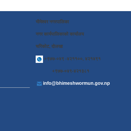
भीमेश्वर नगरपालिका
नगर कार्यपालिकाको कार्यालय
चरिकोट, दोलखा
+९७७-०४९ -४२११००, ४२१४९१
+९७७-०४९-४२१३८१
info@bhimeshwormun.gov.np