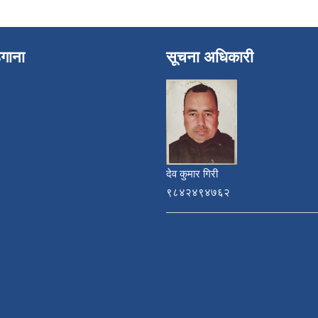
ेगाना
सूचना अधिकारी
देव कुमार गिरी
९८४२४९४७६२