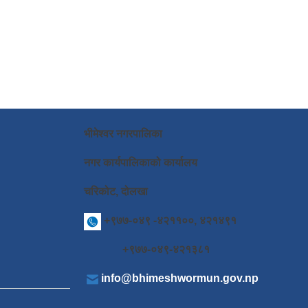
भीमेश्वर नगरपालिका
नगर कार्यपालिकाको कार्यालय
चरिकोट, दोलखा
+९७७-०४९ -४२११००, ४२१४९१
+९७७-०४९-४२१३८१
info@bhimeshwormun.gov.np