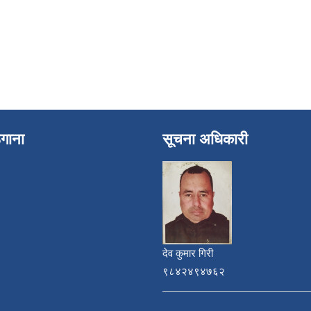
ेगाना
सूचना अधिकारी
देव कुमार गिरी
९८४२४९४७६२