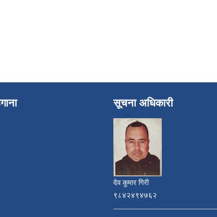
ेगाना
सूचना अधिकारी
देव कुमार गिरी
९८४२४९४७६२