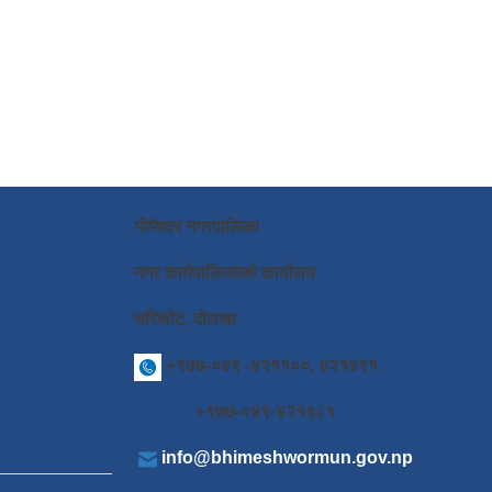
भीमेश्वर नगरपालिका
नगर कार्यपालिकाको कार्यालय
चरिकोट, दोलखा
+९७७-०४९ -४२११००, ४२१४९१
+९७७-०४९-४२१३८१
info@bhimeshwormun.gov.np