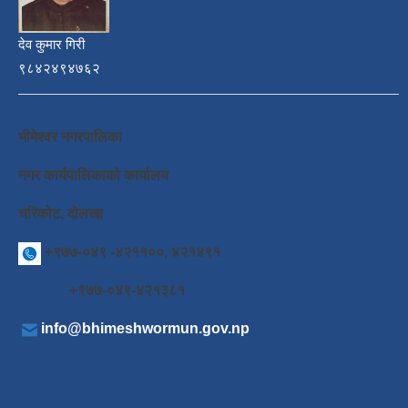
देव कुमार गिरी
९८४२४९४७६२
भीमेश्वर नगरपालिका
नगर कार्यपालिकाको कार्यालय
चरिकोट, दोलखा
+९७७-०४९ -४२११००, ४२१४९१
+९७७-०४९-४२१३८१
info@bhimeshwormun.gov.np