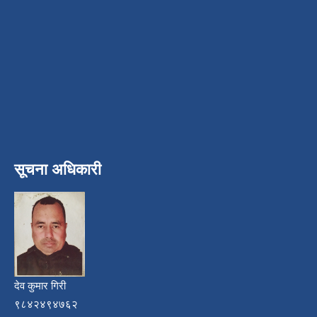
सूचना अधिकारी
देव कुमार गिरी
९८४२४९४७६२