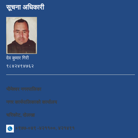
सूचना अधिकारी
देव कुमार गिरी
९८४२४९४७६२
भीमेश्वर नगरपालिका
नगर कार्यपालिकाको कार्यालय
चरिकोट, दोलखा
+९७७-०४९ -४२११००, ४२१४९१