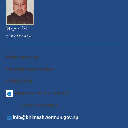
देव कुमार गिरी
९८४२४९४७६२
भीमेश्वर नगरपालिका
नगर कार्यपालिकाको कार्यालय
चरिकोट, दोलखा
+९७७-०४९ -४२११००, ४२१४९१
+९७७-०४९-४२१३८१
info@bhimeshwormun.gov.np