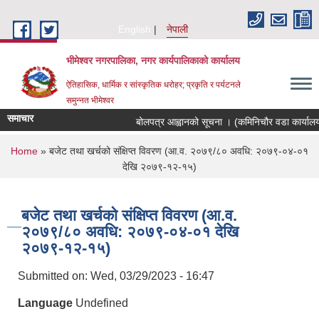
Skip to main content
English
नेपाली
भीमेश्वर नगरपालिका, नगर कार्यपालिकाको कार्यालय
ऐतिहासिक, धार्मिक र सांस्कृतिक धरोहर; प्रकृति र पर्यटनले
समुन्नत भीमेश्वर
समाचार
बोलपत्र आह्वानको सूचना । (कमिनिचौर वडा कार्यालय
You are here
Home
» बजेट तथा खर्चको संक्षिप्त विवरण (आ.व. २०७९/८० अवधि: २०७९-०४-०१
देखि २०७९-१२-१५)
बजेट तथा खर्चको संक्षिप्त विवरण (आ.व.
२०७९/८० अवधि: २०७९-०४-०१ देखि
२०७९-१२-१५)
Submitted on:
Wed, 03/29/2023 - 16:47
Language
Undefined