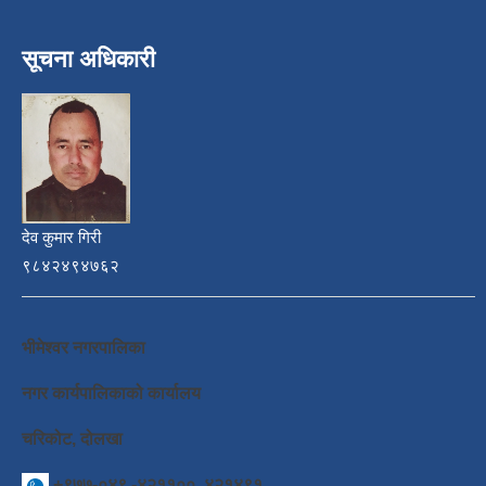
सूचना अधिकारी
देव कुमार गिरी
९८४२४९४७६२
भीमेश्वर नगरपालिका
नगर कार्यपालिकाको कार्यालय
चरिकोट, दोलखा
+९७७-०४९ -४२११००, ४२१४९१