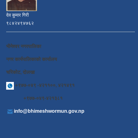
देव कुमार गिरी
९८४२४९४७६२
भीमेश्वर नगरपालिका
नगर कार्यपालिकाको कार्यालय
चरिकोट, दोलखा
+९७७-०४९ -४२११००, ४२१४९१
+९७७-०४९-४२१३८१
info@bhimeshwormun.gov.np