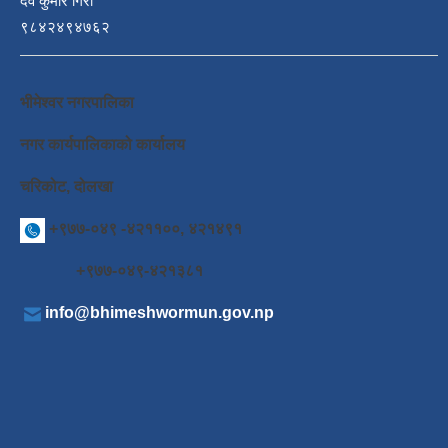
देव कुमार गिरी
९८४२४९४७६२
भीमेश्वर नगरपालिका
नगर कार्यपालिकाको कार्यालय
चरिकोट, दोलखा
+९७७-०४९ -४२११००, ४२१४९१
+९७७-०४९-४२१३८१
info@bhimeshwormun.gov.np