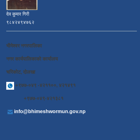
देव कुमार गिरी
९८४२४९४७६२
भीमेश्वर नगरपालिका
नगर कार्यपालिकाको कार्यालय
चरिकोट, दोलखा
+९७७-०४९ -४२११००, ४२१४९१
+९७७-०४९-४२१३८१
info@bhimeshwormun.gov.np