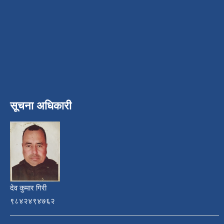
सूचना अधिकारी
देव कुमार गिरी
९८४२४९४७६२