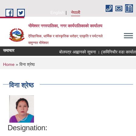
Skip to main content
English
नेपाली
भीमेश्वर नगरपालिका, नगर कार्यपालिकाको कार्यालय
ऐतिहासिक, धार्मिक र सांस्कृतिक धरोहर; प्रकृति र पर्यटनले
समुन्नत भीमेश्वर
समाचार
बोलपत्र आह्वानको सूचना । (कमिनिचौर वडा कार्यालय
You are here
Home
» विना श्रेष्ठ
विना श्रेष्ठ
Designation: