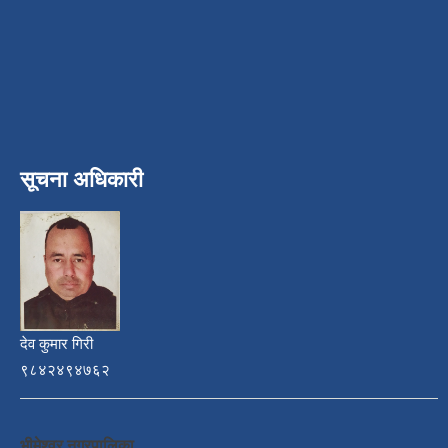
सूचना अधिकारी
देव कुमार गिरी
९८४२४९४७६२
भीमेश्वर नगरपालिका