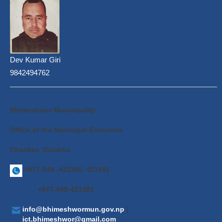
Dev Kumar Giri
9842494762
Bhimeshwor Municipality
Office of the Municipal Executive
Charikot, Dolakha
+977-049 -421100, 421491
+977-049-421381
info@bhimeshwormun.gov.np
|
ict.bhimeshwor@gmail.com