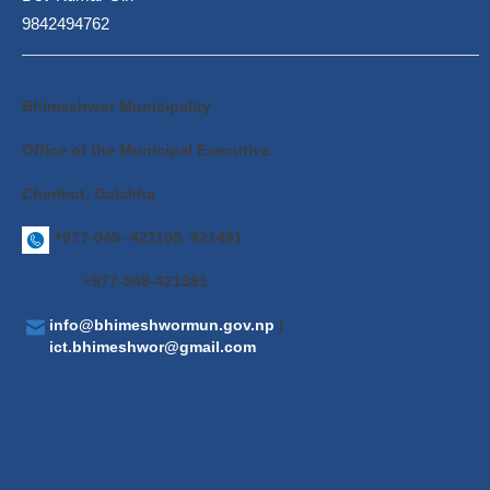
9842494762
Bhimeshwor Municipality
Office of the Municipal Executive
Charikot, Dolakha
+977-049 -421100, 421491
+977-049-421381
info@bhimeshwormun.gov.np
|
ict.bhimeshwor@gmail.com