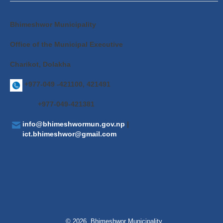
Bhimeshwor Municipality
Office of the Municipal Executive
Charikot, Dolakha
+977-049 -421100, 421491
+977-049-421381
info@bhimeshwormun.gov.np
|
ict.bhimeshwor@gmail.com
© 2026 Bhimeshwor Municipality