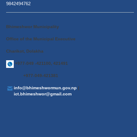
9842494762
Bhimeshwor Municipality
Office of the Municipal Executive
Charikot, Dolakha
+977-049 -421100, 421491
+977-049-421381
info@bhimeshwormun.gov.np
|
ict.bhimeshwor@gmail.com