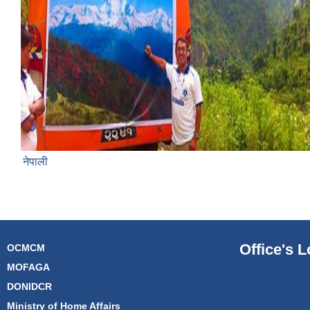
नेपाली
Office's L
OCMCM
MOFAGA
DONIDCR
Ministry of Home Affairs