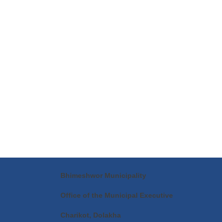
Bhimeshwor Municipality
Office of the Municipal Executive
Charikot, Dolakha