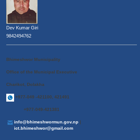
Dev Kumar Giri
9842494762
Bhimeshwor Municipality
Office of the Municipal Executive
Charikot, Dolakha
+977-049 -421100, 421491
+977-049-421381
info@bhimeshwormun.gov.np
|
ict.bhimeshwor@gmail.com