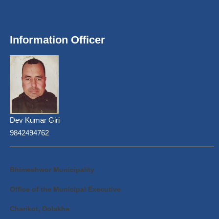
Information Officer
Dev Kumar Giri
9842494762
Bhimeshwor Municipality
Office of the Municipal Executive
Charikot, Dolakha