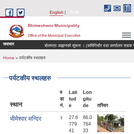
Skip to main content
English
नेपाली
Bhimeshwor Municipality
Office of the Municipal Executive
समाचार
बोलपत्र आह्वानको सूचना । (कमिनिचौर वडा कार्यालय सडक स्तर
You are here
Home
» पर्यटकीय स्थलहरु
पर्यटकीय स्थलहरु
व
Lati
Lon
डा
tud
gitu
स्थान
नं.
e
de
तस्विर
२
27.6
86.0
भीमेश्वर मन्दिर
779
764
41
33