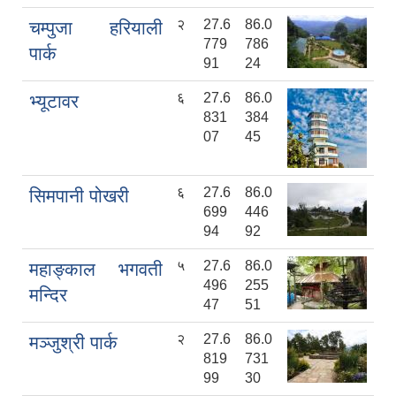
२
27.6
86.0
चम्पुजा हरियाली
779
786
पार्क
91
24
६
27.6
86.0
भ्यूटावर
831
384
07
45
६
27.6
86.0
सिमपानी पोखरी
699
446
94
92
५
27.6
86.0
महाङ्काल भगवती
496
255
मन्दिर
47
51
२
27.6
86.0
मञ्जुश्री पार्क
819
731
99
30