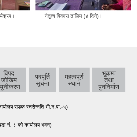
र्यक्रम।
नेतृत्व विकास तालिम (४ दिने)।
विपद
भूकम्प
पदपूर्ति
महत्वपूर्ण
जोखिम
तथा
सूचना
स्थान
न्यूनीकरण
पुननिर्माण
र्यालय सडक स्तरोन्नति भी.न.पा.-५)
डा नं. ८ को कार्यालय भवन)